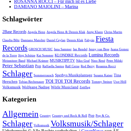
ROSANNA ROCCI – Für mich ist es Liebe
DAMIANO MAIOLINI – Marina
Schlagwörter
2Base Records
Angela Henn
Angela Henn & Dennis Klak
Antje Klann
Chriss Martin
Fiesta
Claudia Biltz
Damiano Maiolini
Daniel Ceylan
Dennis Klak
Fabyán
Records
GROSCH MUSIC
Jana Sammer
Jan Rendel
Jenny van Bree
Juana Gomez
Lumina Records
KLONDIKE Records
de la Torre
Jörg Schütze
Kai Sommer
MUSIKTIPP.TV
Meissnitzer Band
Michael Krämer
Niko Graf
Nino René
Peter Milski
Peter Sebastian
Pop
Raffaella Santos
Ralf Cerne
Rod Berry
Rosanna Rocci
Schlager
Sperbys Musikplantage
Tina
Sommerrausch
Susann Kaiser
TOI TOI TOI Records
Heeschen
Tobias Rechenauer
Tommy Steiner
Uwe Höll
Volksmusik
Wolfgang Nadrag
Wörle Musicland
Zeitflug
Kategorien
Allgemein
Pop
Country
Country und Rock & Roll
Pop & Co.
Schlager
Volksmusik/Schlager
Volksmusik
Urheberrecht © Alle Rechte vorbehalten.
|
CoverNews
von AF