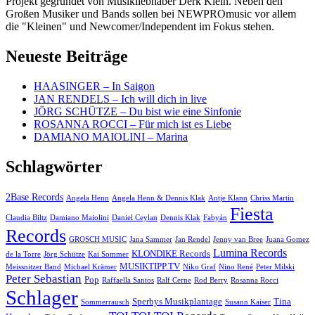
Projekt gegründet von Musikliebhaber Derk Klein. Neben den
Großen Musiker und Bands sollen bei NEWPROmusic vor allem
die "Kleinen" und Newcomer/Independent im Fokus stehen.
Neueste Beiträge
HAASINGER – In Saigon
JAN RENDELS – Ich will dich in live
JÖRG SCHÜTZE – Du bist wie eine Sinfonie
ROSANNA ROCCI – Für mich ist es Liebe
DAMIANO MAIOLINI – Marina
Schlagwörter
2Base Records
Angela Henn
Angela Henn & Dennis Klak
Antje Klann
Chriss Martin
Fiesta
Claudia Biltz
Damiano Maiolini
Daniel Ceylan
Dennis Klak
Fabyán
Records
GROSCH MUSIC
Jana Sammer
Jan Rendel
Jenny van Bree
Juana Gomez
Lumina Records
KLONDIKE Records
de la Torre
Jörg Schütze
Kai Sommer
MUSIKTIPP.TV
Meissnitzer Band
Michael Krämer
Niko Graf
Nino René
Peter Milski
Peter Sebastian
Pop
Raffaella Santos
Ralf Cerne
Rod Berry
Rosanna Rocci
Schlager
Sperbys Musikplantage
Tina
Sommerrausch
Susann Kaiser