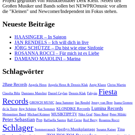
Projekt gegründet von Musikliebhaber Derk Klein. Neben den
Großen Musiker und Bands sollen bei NEWPROmusic vor allem
die "Kleinen" und Newcomer/Independent im Fokus stehen.
Neueste Beiträge
HAASINGER – In Saigon
JAN RENDELS – Ich will dich in live
JÖRG SCHÜTZE – Du bist wie eine Sinfonie
ROSANNA ROCCI – Für mich ist es Liebe
DAMIANO MAIOLINI – Marina
Schlagwörter
2Base Records
Angela Henn
Angela Henn & Dennis Klak
Antje Klann
Chriss Martin
Fiesta
Claudia Biltz
Damiano Maiolini
Daniel Ceylan
Dennis Klak
Fabyán
Records
GROSCH MUSIC
Jana Sammer
Jan Rendel
Jenny van Bree
Juana Gomez
Lumina Records
KLONDIKE Records
de la Torre
Jörg Schütze
Kai Sommer
MUSIKTIPP.TV
Meissnitzer Band
Michael Krämer
Niko Graf
Nino René
Peter Milski
Peter Sebastian
Pop
Raffaella Santos
Ralf Cerne
Rod Berry
Rosanna Rocci
Schlager
Sperbys Musikplantage
Tina
Sommerrausch
Susann Kaiser