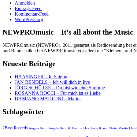
Anmelden
Eintrags-Feed
Kommentar-Feed
WordPress.org
NEWPROmusic – It’s all about the Music
NEWPROmusic (NEWPRO), 2011 gestartet als Radiosendung bei einem 
und Bands sollen bei NEWPROmusic vor allem die "Kleinen" und N
Neueste Beiträge
HAASINGER – In Saigon
JAN RENDELS – Ich will dich in live
JÖRG SCHÜTZE – Du bist wie eine Sinfonie
ROSANNA ROCCI – Für mich ist es Liebe
DAMIANO MAIOLINI – Marina
Schlagwörter
2Base Records
Angela Henn
Angela Henn & Dennis Klak
Antje Klann
Chriss Martin
Claud