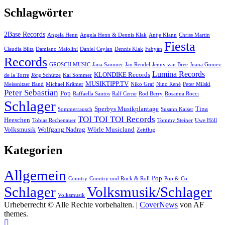
Schlagwörter
2Base Records
Angela Henn
Angela Henn & Dennis Klak
Antje Klann
Chriss Martin
Fiesta
Claudia Biltz
Damiano Maiolini
Daniel Ceylan
Dennis Klak
Fabyán
Records
GROSCH MUSIC
Jana Sammer
Jan Rendel
Jenny van Bree
Juana Gomez
Lumina Records
KLONDIKE Records
de la Torre
Jörg Schütze
Kai Sommer
MUSIKTIPP.TV
Meissnitzer Band
Michael Krämer
Niko Graf
Nino René
Peter Milski
Peter Sebastian
Pop
Raffaella Santos
Ralf Cerne
Rod Berry
Rosanna Rocci
Schlager
Sperbys Musikplantage
Tina
Sommerrausch
Susann Kaiser
TOI TOI TOI Records
Heeschen
Tobias Rechenauer
Tommy Steiner
Uwe Höll
Volksmusik
Wolfgang Nadrag
Wörle Musicland
Zeitflug
Kategorien
Allgemein
Pop
Country
Country und Rock & Roll
Pop & Co.
Schlager
Volksmusik/Schlager
Volksmusik
Urheberrecht © Alle Rechte vorbehalten.
|
CoverNews
von AF
themes.